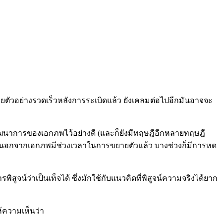
ตัวอย่างรวดเร็วหลังการระเบิดแล้ว ยังเคลมต่อไปอีกมันอาจจะ
นาการของเอกภพไว้อย่างดี (และก็ยังมีทฤษฎีอีกหลายทฤษฎี
่านอกจากเอกภพมีช่วงเวลาในการขยายตัวแล้ว บางช่วงก็มีการหด
พิสูจน์ว่าเป็นเท็จได้ ซึ่งมักใช้กับแนวคิดที่พิสูจน์ความจริงได้ยาก
ห้ความเห็นว่า