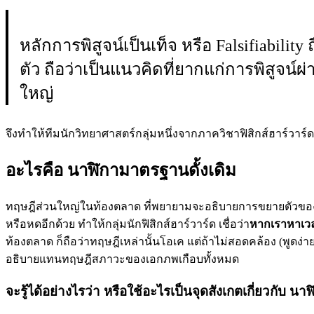
หลักการพิสูจน์เป็นเท็จ หรือ Falsifiabil
ตัว ถือว่าเป็นแนวคิดที่ยากแก่การพิสูจ
ใหญ่
จึงทำให้ทีมนักวิทยาศาสตร์กลุ่มหนึ่งจากภาควิชาฟิสิกส์ฮาร์วาร
อะไรคือ นาฬิกามาตรฐานดั้งเดิม
ทฤษฎีส่วนใหญ่ในท้องตลาด ที่พยายามจะอธิบายการขยายตัวของเ
หรือหดอีกด้วย ทำให้กลุ่มนักฟิสิกส์ฮาร์วาร์ด เชื่อว่า
หากเราหาเวลา
ท้องตลาด ก็ถือว่าทฤษฎีเหล่านั้นโอเค แต่ถ้าไม่สอดคล้อง (พูดง่าย ๆ
อธิบายแทนทฤษฎีสภาวะของเอกภพเกือบทั้งหมด
จะรู้ได้อย่างไรว่า หรือใช้อะไรเป็นจุดสังเกตเกี่ยวกับ น