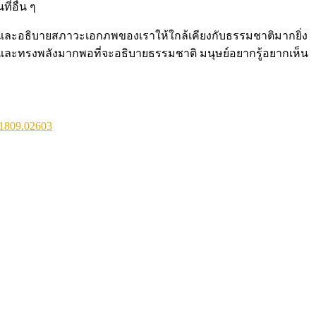
ี่อื่น ๆ
ัดเจนและอธิบายสภาวะเอกภพของเราให้ใกล้เคียงกับธรรมชาติมากยิ่ง
หญ่และทรงพลังมากพอที่จะอธิบายธรรมชาติ มนุษย์อยากรู้อยากเห็น
s/1809.02603