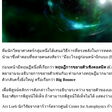
ทีมนักวิทยาศาสตร์กลุ่มหนึ่งได้เสนอวิธีการที่ทรงพลังในการ
นำมาซึ่งคำตอบที่หลายคนสงสัยว่า “มีอะไรอยู่ก่อนหน้าบิกแบง (B
ก่อนหน้ามีทฤษฎีหนึ่งที่เรียกว่า
ทฤษฎีการขยายตัวเชิงคอสมิค (Cos
พยายามจะอธิบายการขยายตัวเช่นกัน) ท่ามกลางทฤษฎีมากมายน
ตัวกลับครั้งยิ่งใหญ่ หรือเรียกว่า
Big Bounce
เพื่อพิสูจน์หลักการดังกล่าวในการอธิบายระหว่าง ขยายตัวของเอ
จึงอาศัยการพิสูจน์ให้เท็จ ถ้าสามารถพิสูจน์ให้เท็จไม่ได้ แสดงว
Avi Loeb นักวิจัยจากฮาร์วาร์ดจากศูนย์ Center for Astrophysi