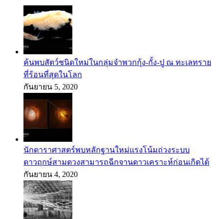
ค้นพบสัตว์ชนิดใหม่ในกลุ่มจำพวกกุ้ง-กั้ง-ปู ณ ทะเลทราย
ที่ร้อนที่สุดในโลก
กันยายน 5, 2020
นักดาราศาสตร์พบหลักฐานใหม่แรงโน้มถ่วงระบบ
ดาวฤกษ์สามดวงสามารถฉีกจานดาวเคราะห์ก่อนเกิดได้
กันยายน 4, 2020