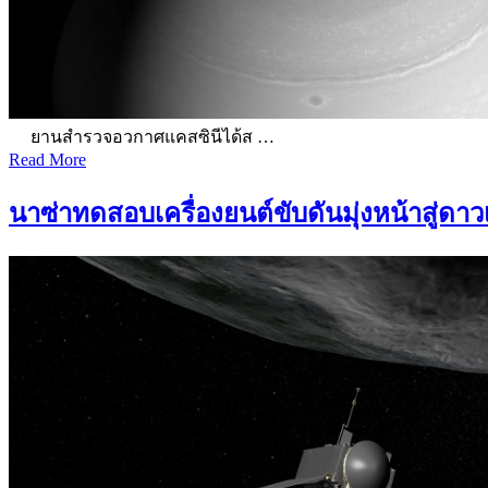
ยานสำรวจอวกาศแคสซินีได้ส …
Read More
นาซ่าทดสอบเครื่องยนต์ขับดันมุ่งหน้าสู่ดา