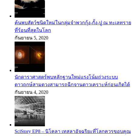
ค้นพบสัตว์ชนิดใหม่ในกลุ่มจำพวกกุ้ง-กั้ง-ปู ณ ทะเลทราย
ที่ร้อนที่สุดในโลก
กันยายน 5, 2020
นักดาราศาสตร์พบหลักฐานใหม่แรงโน้มถ่วงระบบ
ดาวฤกษ์สามดวงสามารถฉีกจานดาวเคราะห์ก่อนเกิดได้
กันยายน 4, 2020
SciStory EP8 – นิโคลา เทสลาอัจฉริยะที่โลกควรขอบคุณ