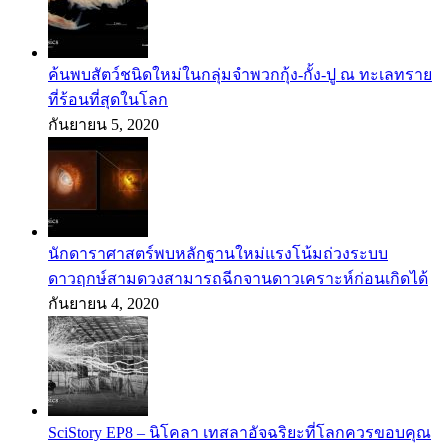
ค้นพบสัตว์ชนิดใหม่ในกลุ่มจำพวกกุ้ง-กั้ง-ปู ณ ทะเลทราย
ที่ร้อนที่สุดในโลก
กันยายน 5, 2020
นักดาราศาสตร์พบหลักฐานใหม่แรงโน้มถ่วงระบบ
ดาวฤกษ์สามดวงสามารถฉีกจานดาวเคราะห์ก่อนเกิดได้
กันยายน 4, 2020
SciStory EP8 – นิโคลา เทสลาอัจฉริยะที่โลกควรขอบคุณ