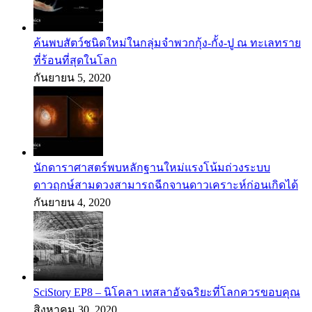
ค้นพบสัตว์ชนิดใหม่ในกลุ่มจำพวกกุ้ง-กั้ง-ปู ณ ทะเลทราย
ที่ร้อนที่สุดในโลก
กันยายน 5, 2020
นักดาราศาสตร์พบหลักฐานใหม่แรงโน้มถ่วงระบบ
ดาวฤกษ์สามดวงสามารถฉีกจานดาวเคราะห์ก่อนเกิดได้
กันยายน 4, 2020
SciStory EP8 – นิโคลา เทสลาอัจฉริยะที่โลกควรขอบคุณ
สิงหาคม 30, 2020