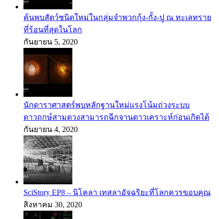
ค้นพบสัตว์ชนิดใหม่ในกลุ่มจำพวกกุ้ง-กั้ง-ปู ณ ทะเลทราย
ที่ร้อนที่สุดในโลก
กันยายน 5, 2020
นักดาราศาสตร์พบหลักฐานใหม่แรงโน้มถ่วงระบบ
ดาวฤกษ์สามดวงสามารถฉีกจานดาวเคราะห์ก่อนเกิดได้
กันยายน 4, 2020
SciStory EP8 – นิโคลา เทสลาอัจฉริยะที่โลกควรขอบคุณ
สิงหาคม 30, 2020