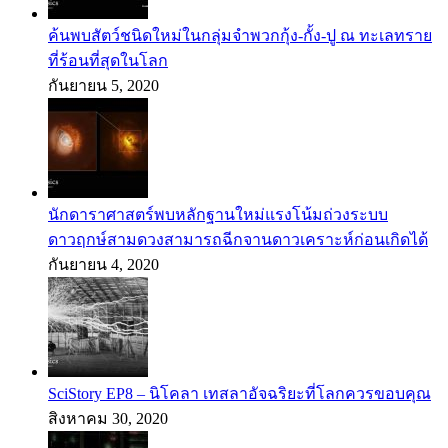
ค้นพบสัตว์ชนิดใหม่ในกลุ่มจำพวกกุ้ง-กั้ง-ปู ณ ทะเลทราย
ที่ร้อนที่สุดในโลก
กันยายน 5, 2020
นักดาราศาสตร์พบหลักฐานใหม่แรงโน้มถ่วงระบบ
ดาวฤกษ์สามดวงสามารถฉีกจานดาวเคราะห์ก่อนเกิดได้
กันยายน 4, 2020
SciStory EP8 – นิโคลา เทสลาอัจฉริยะที่โลกควรขอบคุณ
สิงหาคม 30, 2020