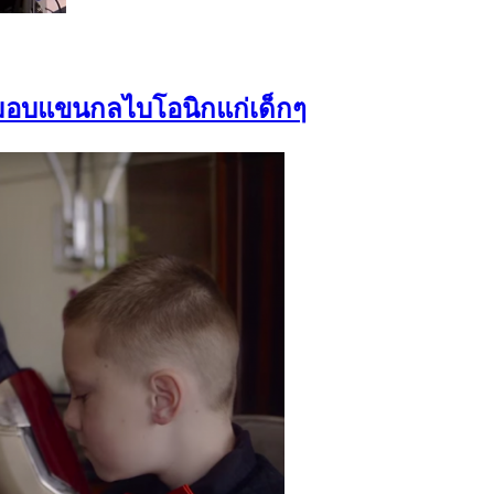
 มอบแขนกลไบโอนิกแก่เด็กๆ