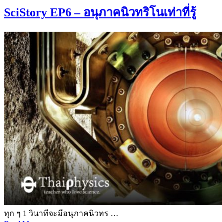
SciStory EP6 – อนุภาคนิวทริโนเท่าที่รู้
ทุก ๆ 1 วินาทีจะมีอนุภาคนิวทร …