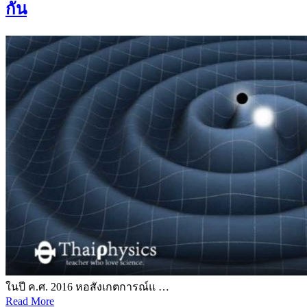
กัน
ในปี ค.ศ. 2016 หอสังเกตการณ์แ …
Read More