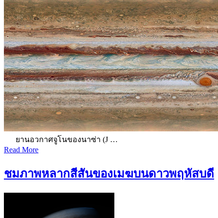
ยานอวกาศจูโนของนาซ่า (J …
Read More
ชมภาพหลากสีสันของเมฆบนดาวพฤหัสบดี