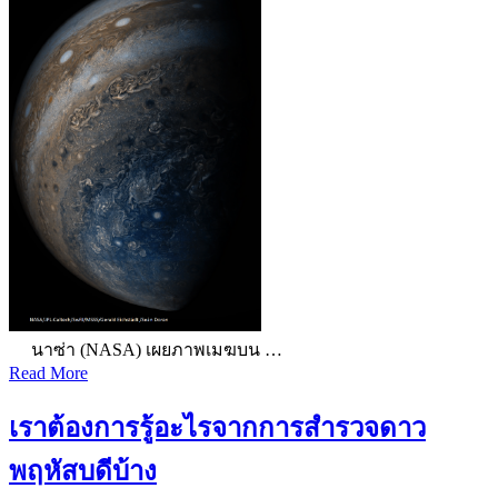
นาซ่า (NASA) เผยภาพเมฆบน …
Read More
เราต้องการรู้อะไรจากการสำรวจดาว
พฤหัสบดีบ้าง