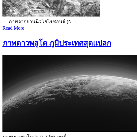
ภาพจากยานนิวโฮไรซอนส์ (N …
Read More
ภาพดาวพลูโต ภูมิประเทศสุดแปลก
ภาพดาวพลูโตล่าสุด (อัพเดทเมื่ …