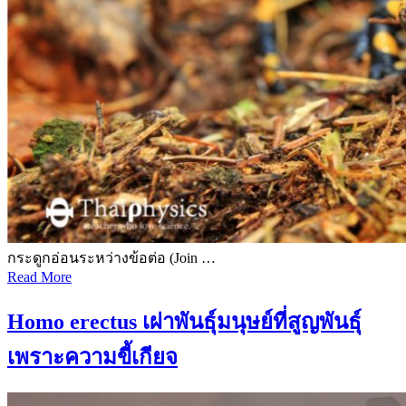
กระดูกอ่อนระหว่างข้อต่อ (Join …
Read More
Homo erectus เผ่าพันธุ์มนุษย์ที่สูญพันธุ์
เพราะความขี้เกียจ