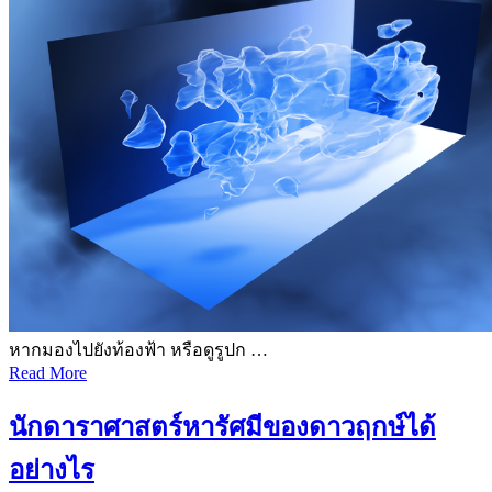
หากมองไปยังท้องฟ้า หรือดูรูปก …
Read More
นักดาราศาสตร์หารัศมีของดาวฤกษ์ได้
อย่างไร