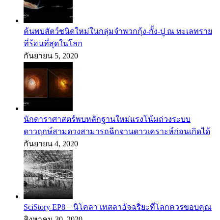
ค้นพบสัตว์ชนิดใหม่ในกลุ่มจำพวกกุ้ง-กั้ง-ปู ณ ทะเลทราย
ที่ร้อนที่สุดในโลก
กันยายน 5, 2020
นักดาราศาสตร์พบหลักฐานใหม่แรงโน้มถ่วงระบบ
ดาวฤกษ์สามดวงสามารถฉีกจานดาวเคราะห์ก่อนเกิดได้
กันยายน 4, 2020
SciStory EP8 – นิโคลา เทสลาอัจฉริยะที่โลกควรขอบคุณ
สิงหาคม 30, 2020