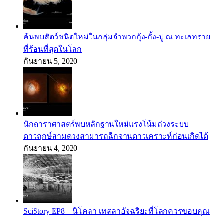
ค้นพบสัตว์ชนิดใหม่ในกลุ่มจำพวกกุ้ง-กั้ง-ปู ณ ทะเลทราย
ที่ร้อนที่สุดในโลก
กันยายน 5, 2020
นักดาราศาสตร์พบหลักฐานใหม่แรงโน้มถ่วงระบบ
ดาวฤกษ์สามดวงสามารถฉีกจานดาวเคราะห์ก่อนเกิดได้
กันยายน 4, 2020
SciStory EP8 – นิโคลา เทสลาอัจฉริยะที่โลกควรขอบคุณ