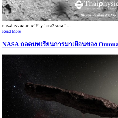
ยานสำรวจอวกาศ Hayabusa2 ของ J …
Read More
NASA ถอดบทเรียนการมาเยือนของ Oumuam