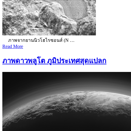
ภาพจากยานนิวโฮไรซอนส์ (N …
Read More
ภาพดาวพลูโต ภูมิประเทศสุดแปลก