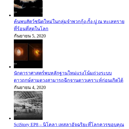
ค้นพบสัตว์ชนิดใหม่ในกลุ่มจำพวกกุ้ง-กั้ง-ปู ณ ทะเลทราย
ที่ร้อนที่สุดในโลก
กันยายน 5, 2020
นักดาราศาสตร์พบหลักฐานใหม่แรงโน้มถ่วงระบบ
ดาวฤกษ์สามดวงสามารถฉีกจานดาวเคราะห์ก่อนเกิดได้
กันยายน 4, 2020
SciStory EP8 – นิโคลา เทสลาอัจฉริยะที่โลกควรขอบคุณ