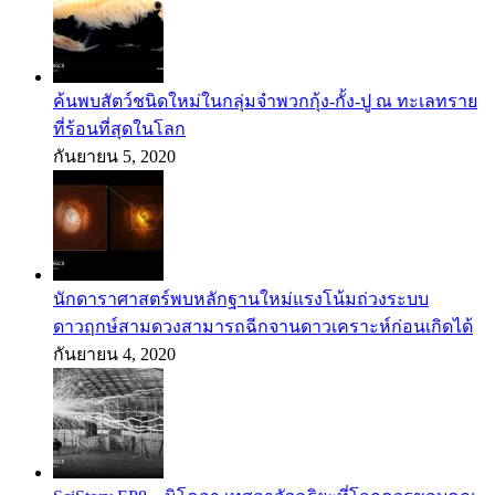
ค้นพบสัตว์ชนิดใหม่ในกลุ่มจำพวกกุ้ง-กั้ง-ปู ณ ทะเลทราย
ที่ร้อนที่สุดในโลก
กันยายน 5, 2020
นักดาราศาสตร์พบหลักฐานใหม่แรงโน้มถ่วงระบบ
ดาวฤกษ์สามดวงสามารถฉีกจานดาวเคราะห์ก่อนเกิดได้
กันยายน 4, 2020