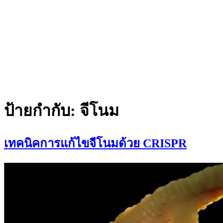
ป้ายกำกับ:
จีโนม
เทคนิคการแก้ไขจีโนมด้วย CRISPR