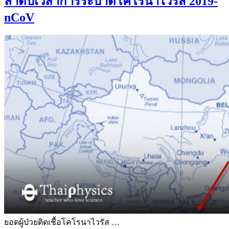
ลำดับเวลาการระบาดโคโรนาไวรัส 2019-
nCoV
ยอดผู้ป่วยติดเชื้อโคโรนาไวรัส …