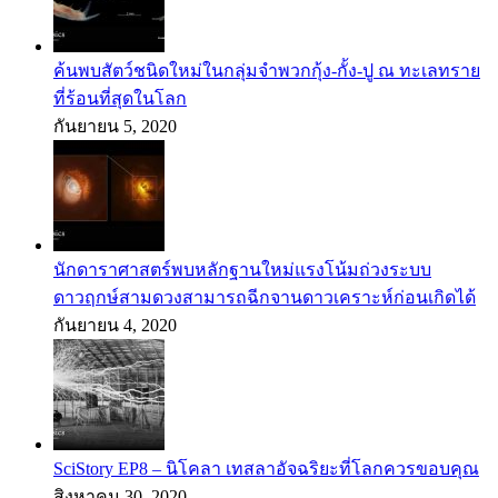
ค้นพบสัตว์ชนิดใหม่ในกลุ่มจำพวกกุ้ง-กั้ง-ปู ณ ทะเลทราย
ที่ร้อนที่สุดในโลก
กันยายน 5, 2020
นักดาราศาสตร์พบหลักฐานใหม่แรงโน้มถ่วงระบบ
ดาวฤกษ์สามดวงสามารถฉีกจานดาวเคราะห์ก่อนเกิดได้
กันยายน 4, 2020
SciStory EP8 – นิโคลา เทสลาอัจฉริยะที่โลกควรขอบคุณ
สิงหาคม 30, 2020