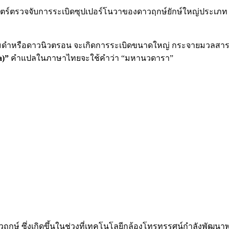
าศาตร์ตรวจจับการระเบิดซุปเปอร์โนวาของดาวฤกษ์ยักษ์ใหญ่ประเภท B
ำหรือดาวนิวตรอน จะเกิดการระเบิดขนาดใหญ่ กระจายมวลสารไปทุก
a)”
คำแปลในภาษาไทยจะใช้คำว่า “มหานวดารา”
ฤกษ์ ซึ่งเกิดขึ้นในช่วงที่เทคโนโลยีกล้องโทรทรรศน์กำลังพัฒน