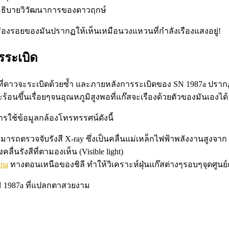
ารอธิบายวิวัฒนาการของดาวฤกษ์
ดร่องรอยของมันปรากฏให้เห็นเหมือนวงแหวนที่กำลังเรืองแสงอยู่!
รระเบิด
าวจะระเบิดด้วยซ้ำ และภายหลังการระเบิดของ SN 1987a ปรากฏให
้อนขึ้นเรื่อยๆจนอุณหภูมิสูงพอที่แก๊สจะเรืองด้วยตัวของมันเองได้
ช้ข้อมูลกล้องโทรทรรศน์ดังนี้
ารถตรวจจับรังสี X-ray ซึ่งเป็นคลื่นแม่เหล็กไฟฟ้าพลังงานสูงจาก 
นรังสีที่ตามองเห็น (Visible light)
ma
ทางตอนเหนือของชิลี ทำให้วิเคราะห์ฝุ่นแก๊สต่างๆรอบๆจุดศูนย
N 1987a ที่แปลกตาสวยงาม