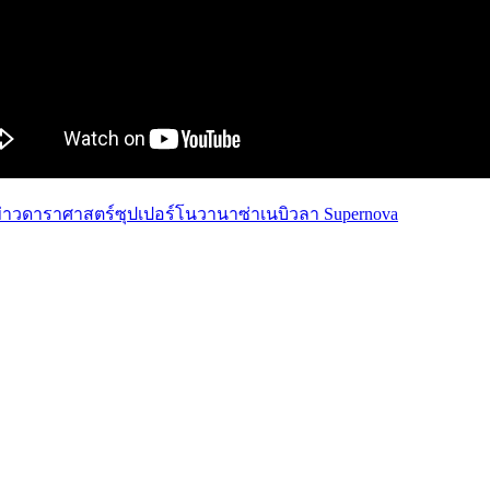
่าวดาราศาสตร์
ซุปเปอร์โนวา
นาซ่า
เนบิวลา Supernova