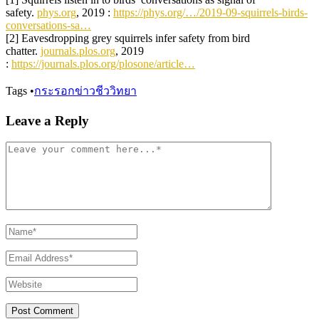
safety.
phys.org
, 2019 :
https://phys.org/…/2019-09-squirrels-birds-
conversations-sa…
[2] Eavesdropping grey squirrels infer safety from bird
chatter.
journals.plos.org
, 2019
:
https://journals.plos.org/plosone/article…
Tags
•
กระรอก
ข่าวชีววิทยา
Leave a Reply