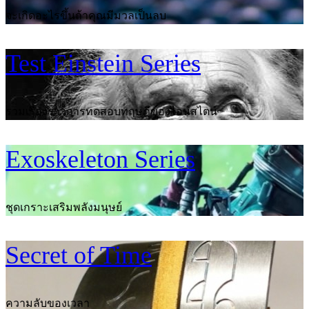
จะเกิดอะไรขึ้นถ้าคุณมีมวลเป็นลบ
Test Einstein Series
รวมเรื่องราวการทดสอบทฤษฎีของไอน์สไตน์
Exoskeleton Series
ชุดเกราะเสริมพลังมนุษย์
Secret of Time
ความลับของเวลา