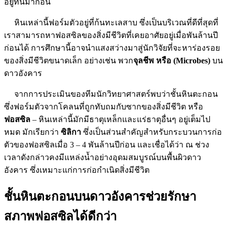
อยู่ที่นี่มาก่อน
หินเหล่านี้ฟอร์มตัวอยู่ที่ก้นทะเลสาบ ซึ่งเป็นบริเวณที่ดีที่สุดที่
เราสามารถหาฟอสซิลของสิ่งมีชีวิตที่เคยอาศัยอยู่เมื่อพันล้านปี
ก่อนได้ การศึกษานี้อาจนำแสงสว่างมาสู่นักวิจัยที่จะหาร่องรอย
ของสิ่งมีชีวิตขนาดเล็ก อย่างเช่น พวก
จุลชีพ หรือ (Microbes)
บน
ดาวอังคาร
จากการประเมินของทีมนักวิทยาศาสตร์พบว่าชั้นหินตะกอน
ซึ่งฟอร์มตัวจากโคลนที่ถูกทับถมกับซากของสิ่งมีชีวิต หรือ
ฟอสซิล
– หินเหล่านี้มักมีธาตุเหล็กและแร่ธาตุอื่นๆ อยู่เต็มไป
หมด มักเรียกว่า
ซิลิกา
ซึ่งเป็นส่วนสำคัญสำหรับกระบวนการก่อ
ตัวของฟอสซิลเมื่อ 3 – 4 พันล้านปีก่อน และเชื่อได้ว่า ณ ช่วง
เวลาดังกล่าวคงมีแหล่งน้ำอย่างอุดมสมบูรณ์บนพื้นผิวดาว
อังคาร ซึ่งเหมาะแก่การก่อกำเนิดสิ่งมีชีวิต
ชั้นหินตะกอนบนดาวอังคารช่วยรักษา
สภาพฟอสซิลได้ดีกว่า