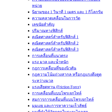
หน่วย
นิยามของ 1 วินาที 1 เมตร และ 1 กิโลกรัม
ความคลาดเคลื่อนในการวัด
เลขนัยสำคัญ
ปริมาณทางฟิสิกส์
คณิตศาสตร์สำหรับฟิสิกส์ 1
คณิตศาสตร์สำหรับฟิสิกส์ 2
คณิตศาสตร์สำหรับฟิสิกส์ 3
การเคลื่อนที่แนวตรง
แรง มวล และน้ำหนัก
กฎการเคลื่อนที่ของนิวตัน
กฎความโน้มถ่วงสากล หรือกฎแรงดึงดูด
ระหว่างมวล
แรงเสียดทาน (Friction Force)
การเคลื่อนที่แบบโพรเจกไทล์
สมการการเคลื่อนที่แบบโพรเจกไทล์
มุมเงย และการหาความเร็วลัพธ์
มุมที่ทำให้วัตถุตกในระยะไกลสุด