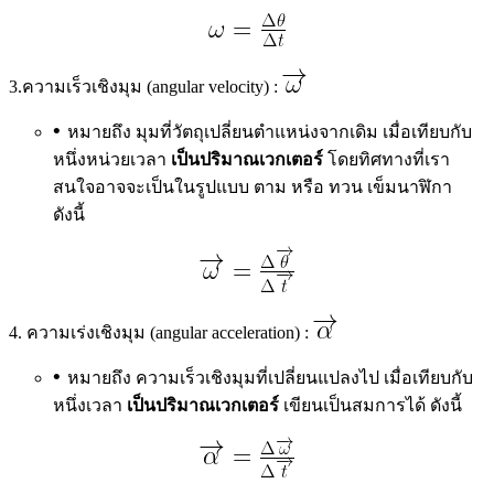
3.ความเร็วเชิงมุม (angular velocity) :
หมายถึง มุมที่วัตถุเปลี่ยนตำแหน่งจากเดิม เมื่อเทียบกับ
หนึ่งหน่วยเวลา
เป็นปริมาณเวกเตอร์
โดยทิศทางที่เรา
สนใจอาจจะเป็นในรูปแบบ ตาม หรือ ทวน เข็มนาฬิกา
ดังนี้
4. ความเร่งเชิงมุม (angular acceleration) :
หมายถึง ความเร็วเชิงมุมที่เปลี่ยนแปลงไป เมื่อเทียบกับ
หนึ่งเวลา
เป็นปริมาณเวกเตอร์
เขียนเป็นสมการได้ ดังนี้