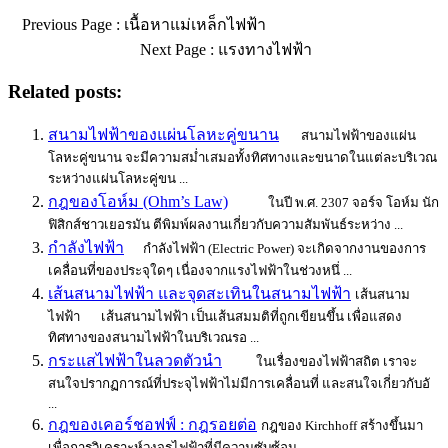
Previous Page : เนื้อหาแม่เหล็กไฟฟ้า
Next Page : แรงทางไฟฟ้า
Related posts:
สนามไฟฟ้าของแผ่นโลหะคู่ขนาน
สนามไฟฟ้าของแผ่น
โลหะคู่ขนาน จะมีความสม่ำเสมอทั้งทิศทางและขนาดในแต่ละบริเวณ
ระหว่างแผ่นโลหะคู่ขน ...
กฎของโอห์ม (Ohm’s Law)
ในปี พ.ศ. 2307 จอร์จ โอห์ม นัก
ฟิสิกส์ชาวเยอรมัน ตีพิมพ์ผลงานเกี่ยวกับความสัมพันธ์ระหว่าง ...
กำลังไฟฟ้า
กำลังไฟฟ้า (Electric Power) จะเกิดจากงานของการ
เคลื่อนที่ของประจุใดๆ เนื่องจากแรงไฟฟ้าในช่วงหนึ่ ...
เส้นสนามไฟฟ้า และจุดสะเทินในสนามไฟฟ้า
เส้นสนาม
ไฟฟ้า เส้นสนามไฟฟ้า เป็นเส้นสมมติที่ถูกเขียนขึ้น เพื่อแสดง
ทิศทางของสนามไฟฟ้าในบริเวณรอ ...
กระแสไฟฟ้าในลวดตัวนำ
ในเรื่องของไฟฟ้าสถิต เราจะ
สนใจปรากฏการณ์ที่ประจุไฟฟ้าไม่มีการเคลื่อนที่ และสนใจเกี่ยวกับอั
...
กฎของเคอร์ชอฟฟ์ : กฎรอยต่อ
กฎของ Kirchhoff สร้างขึ้นมา
เพื่อการวิเคราะห์วงจรไฟฟ้าที่มีความซับซ้อน...