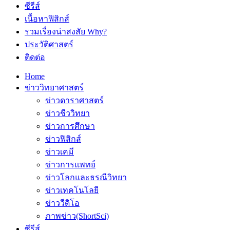
ซีรีส์
เนื้อหาฟิสิกส์
รวมเรื่องน่าสงสัย Why?
ประวัติศาสตร์
ติดต่อ
Home
ข่าววิทยาศาสตร์
ข่าวดาราศาสตร์
ข่าวชีววิทยา
ข่าวการศึกษา
ข่าวฟิสิกส์
ข่าวเคมี
ข่าวการแพทย์
ข่าวโลกและธรณีวิทยา
ข่าวเทคโนโลยี
ข่าววีดิโอ
ภาพข่าว(ShortSci)
ซีรีส์