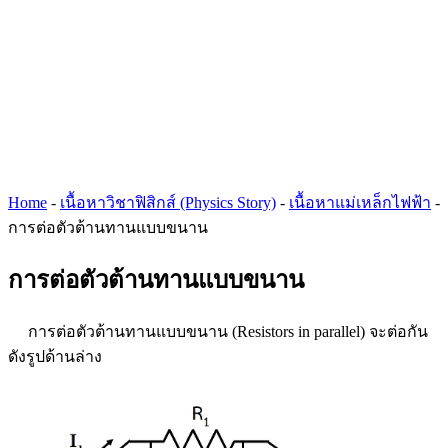
Home
-
เนื้อหาวิชาฟิสิกส์ (Physics Story)
-
เนื้อหาแม่เหล็กไฟฟ้า
-
การต่อตัวต้านทานแบบขนาน
การต่อตัวต้านทานแบบขนาน
การต่อตัวต้านทานแบบขนาน (Resistors in parallel) จะต่อกัน
ดังรูปด้านล่าง