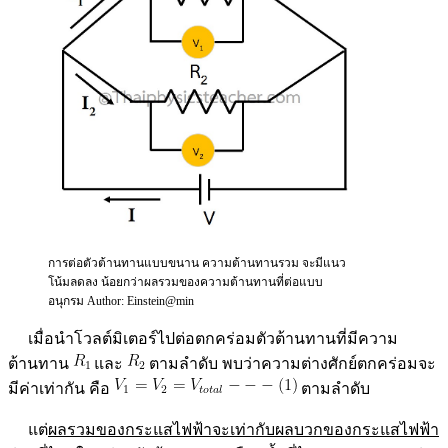
การต่อตัวต้านทานแบบขนาน ความต้านทานรวม จะมีแนว
โน้มลดลง น้อยกว่าผลรวมของความต้านทานที่ต่อแบบ
อนุกรม Author: Einstein@min
เมื่อนำโวลต์มิเตอร์ไปต่อตกคร่อมตัวต้านทานที่มีความ
ต้านทาน
และ
ตามลำดับ พบว่าความต่างศักย์ตกคร่อมจะ
มีค่าเท่ากัน คือ
ตามลำดับ
แต่
ผลรวมของกระแสไฟฟ้าจะเท่ากับผลบวกของกระแสไฟฟ้า