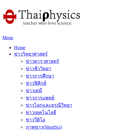
Menu
Home
ข่าววิทยาศาสตร์
ข่าวดาราศาสตร์
ข่าวชีววิทยา
ข่าวการศึกษา
ข่าวฟิสิกส์
ข่าวเคมี
ข่าวการแพทย์
ข่าวโลกและธรณีวิทยา
ข่าวเทคโนโลยี
ข่าววีดิโอ
ภาพข่าว(ShortSci)