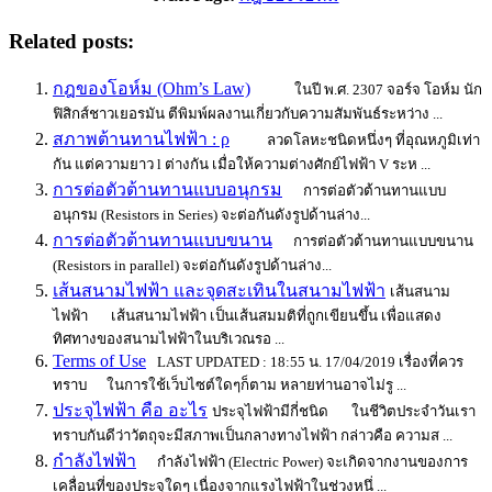
Related posts:
กฎของโอห์ม (Ohm’s Law)
ในปี พ.ศ. 2307 จอร์จ โอห์ม นัก
ฟิสิกส์ชาวเยอรมัน ตีพิมพ์ผลงานเกี่ยวกับความสัมพันธ์ระหว่าง ...
สภาพต้านทานไฟฟ้า : ρ
ลวดโลหะชนิดหนึ่งๆ ที่อุณหภูมิเท่า
กัน แต่ความยาว l ต่างกัน เมื่อให้ความต่างศักย์ไฟฟ้า V ระห ...
การต่อตัวต้านทานแบบอนุกรม
การต่อตัวต้านทานแบบ
อนุกรม (Resistors in Series) จะต่อกันดังรูปด้านล่าง...
การต่อตัวต้านทานแบบขนาน
การต่อตัวต้านทานแบบขนาน
(Resistors in parallel) จะต่อกันดังรูปด้านล่าง...
เส้นสนามไฟฟ้า และจุดสะเทินในสนามไฟฟ้า
เส้นสนาม
ไฟฟ้า เส้นสนามไฟฟ้า เป็นเส้นสมมติที่ถูกเขียนขึ้น เพื่อแสดง
ทิศทางของสนามไฟฟ้าในบริเวณรอ ...
Terms of Use
LAST UPDATED : 18:55 น. 17/04/2019 เรื่องที่ควร
ทราบ ในการใช้เว็บไซต์ใดๆก็ตาม หลายท่านอาจไม่รู ...
ประจุไฟฟ้า คือ อะไร
ประจุไฟฟ้ามีกี่ชนิด ในชีวิตประจำวันเรา
ทราบกันดีว่าวัตถุจะมีสภาพเป็นกลางทางไฟฟ้า กล่าวคือ ความส ...
กำลังไฟฟ้า
กำลังไฟฟ้า (Electric Power) จะเกิดจากงานของการ
เคลื่อนที่ของประจุใดๆ เนื่องจากแรงไฟฟ้าในช่วงหนึ่ ...