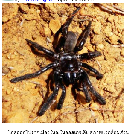
ไกลออกไปจากเมืองใหญ่ในออสเตรเลีย สภาพแวดล้้อมส่วน