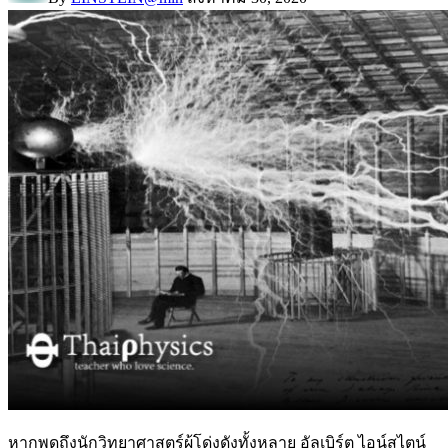
หากพูดถึงนักวิทยาศาสตร์ผู้โด่งดังทั้งหลาย อัลเบิร์ต ไอน์สไตน์