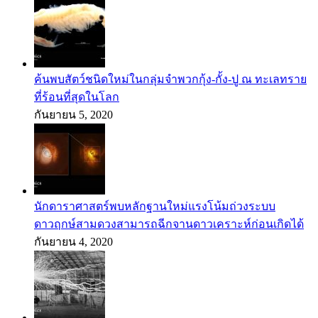
ค้นพบสัตว์ชนิดใหม่ในกลุ่มจำพวกกุ้ง-กั้ง-ปู ณ ทะเลทราย
ที่ร้อนที่สุดในโลก
กันยายน 5, 2020
นักดาราศาสตร์พบหลักฐานใหม่แรงโน้มถ่วงระบบ
ดาวฤกษ์สามดวงสามารถฉีกจานดาวเคราะห์ก่อนเกิดได้
กันยายน 4, 2020