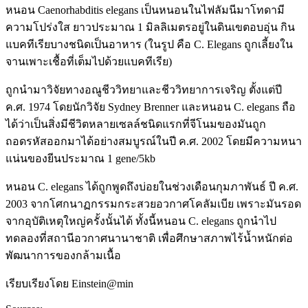
หนอน Caenorhabditis elegans เป็นหนอนในไฟลัมนีมาโทดามี
ความโปร่งใส ยาวประมาณ 1 มิลลิเมตรอยู่ในดินเขตอบอุ่น กิน
แบคทีเรียบางชนิดเป็นอาหาร (ในรูป คือ C. Elegans ถูกเลี้ยงใน
จานเพาะเชื้อที่เต็มไปด้วยแบคทีเรีย)
ถูกนำมาวิจัยทางอณูชีววิทยาและชีววิทยาการเจริญ ตั้งแต่ปี
ค.ศ. 1974 โดยนักวิจัย Sydney Brenner และหนอน C. elegans ถือ
ได้ว่าเป็นสิ่งมีชีวิตหลายเซลล์ชนิดแรกที่จีโนมของมันถูก
ถอดรหัสออกมาได้อย่างสมบูรณ์ในปี ค.ศ. 2002 โดยมีความหนา
แน่นของยีนประมาณ 1 gene/5kb
หนอน C. elegans ได้ถูกพูดถึงบ่อยในช่วงเดือนกุมภาพันธ์ ปี ค.ศ.
2003 จากโศกนาฏกรรมกระสวยอวกาศโคลัมเบีย เพราะมันรอด
จากอุบัติเหตุใหญ่ครั้งนั้นได้ ทั้งนี้หนอน C. elegans ถูกนำไป
ทดลองที่สถานีอวกาศนานาชาติ เพื่อศึกษาสภาพไร้น้ำหนักต่อ
พัฒนาการของกล้ามเนื้อ
เรียบเรียงโดย Einstein@min