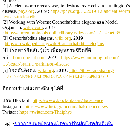
Sources:
[1] Ancient worm reveals way to destroy toxic cells in Huntington’s
disease.
phys.org
, 2019 :
https://phys.org/…/2019-12-ancient-worm-
reveals-toxic-cells…
[2] Working with Worms: Caenorhabditis elegans as a Model
Organism.
wiley.com
, 2019
:
https://currentprotocols.onlinelibrary.wiley.com/…/…/cpet.35
[3] Caenorhabditis elegans.
wiki.org
, 2019
:
https://th.wikipedia.org/wiki/Caenorhabditis_elegans
[4] โรคพาร์กินสัน รู้เร็ว เพื่อคุณภาพชีวิตที่ดี
กว่า.
bumrungrad.com
, 2019 :
https://www.bumrungrad.com/
…/better-brain…/parkinson-disease
[5] โรคฮันติงตัน.
wiki.org
, 2019 :
https://th.wikipedia.org/
…/%E0%B9%82%E0%B8%A3%E0%B8%84%E0%B…
ติดตามผ่านช่องทางอื่น ๆ ได้ที่
แอพ Blockdit :
https://www.blockdit.com/thaiscience
Instagram :
https://www.instagram.com/thaisciencenews
Twitter :
https://twitter.com/Thaiphys
Tags
•
ข่าวการแพทย์
หนอน
โรคพาร์กินสัน
โรคฮันติงตัน