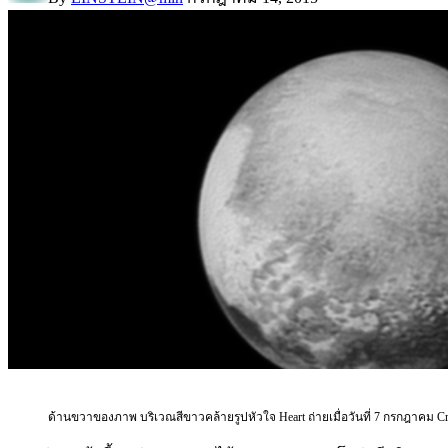
ด้านขวาของภาพ บริเวณสีขาวคล้ายรูปหัวใจ Heart ถ่ายเมื่อวันที่ 7 กรกฎาคม Cr