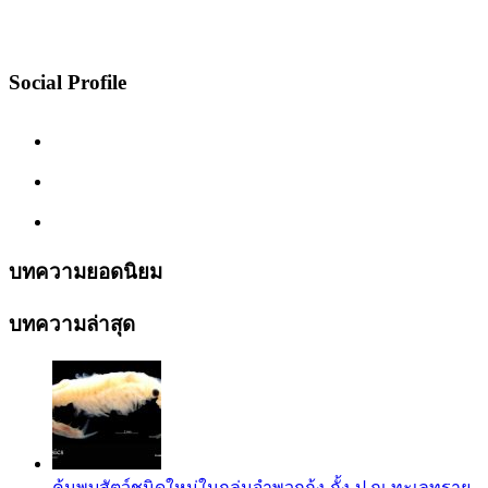
Social Profile
บทความยอดนิยม
บทความล่าสุด
ค้นพบสัตว์ชนิดใหม่ในกลุ่มจำพวกกุ้ง-กั้ง-ปู ณ ทะเลทราย