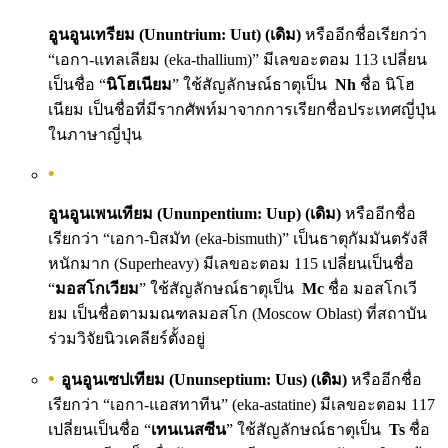
อูนอูนเทรียม (Ununtrium: Uut) (เดิม)
หรืออีกชื่อเรียกว่า
“เอกา-แทลเลียม (eka-thallium)” มีเลขอะตอม 113 เปลี่ยน
เป็นชื่อ “
นิโฮเนียม
” ใช้สัญลักษณ์ธาตุเป็น
Nh
ชื่อ นิโฮ
เนียม เป็นชื่อที่มีรากศัพท์มาจากการเรียกชื่อประเทศญี่ปุ่น
ในภาษาญี่ปุ่น
อูนอูนเพนเทียม (Ununpentium: Uup) (เดิม)
หรืออีกชื่อ
เรียกว่า “เอกา-บิสมัท (eka-bismuth)” เป็นธาตุกัมมันตรังสี
หนักมาก (Superheavy) มีเลขอะตอม 115 เปลี่ยนเป็นชื่อ
“
มอสโกเวียม
” ใช้สัญลักษณ์ธาตุเป็น
Mc
ชื่อ มอสโกเวี
ยม เป็นชื่อตามมณฑลมอสโก (Moscow Oblast) ที่สถาบัน
ร่วมวิจัยนิวเคลียร์ตั้งอยู่
อูนอูนเซปเทียม (Ununseptium: Uus) (เดิม)
หรืออีกชื่อ
เรียกว่า “เอกา-แอสทาทีน” (eka-astatine) มีเลขอะตอม 117
เปลี่ยนเป็นชื่อ “
เทนเนสซีน
” ใช้สัญลักษณ์ธาตุเป็น
Ts
ชื่อ