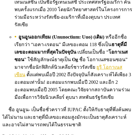
เทนเนสซีน เป็นชื่อรัฐเทนเนสซี ประเทศสหรัฐอเมริกา ค้น
พบครั้งแรกเมื่อ 2010 โดยนักวิทยาศาสตร์ในโครงการการ
ร่วมมือระหว่างรัสเซีย-อเมริกาที่เมืองดุบนา ประเทศ
รัสเซีย
อูนอูนออกเทียม (Ununoctium: Uuo) (เดิม)
หรืออีกชื่อ
เรียกว่า “เอคา-เรดอน” มีเลขอะตอม 118 ซึ่งเป็น
ธาตุที่มี
เลขอะตอมมากที่สุดในปัจจุบัน
เปลี่ยนเป็นชื่อ “
โอกาเนส
ซอน
” ใช้สัญลักษณ์ธาตุเป็น
Og
ชื่อ โอกาเนสซอนซอน”
มาจากชื่อนักฟิสิกส์นิวเคลียร์ชาวรัสเซีย
ยูริ โอกาเนส
เซียน
ตั้งแต่พบเมื่อปี 2002 ถึงปัจจุบันก็สังเคราะห์ได้เพียง 3
อะตอมเท่านั้น! อะตอมแรกพบเมื่อปี 2002 และอีก 2
อะตอมพบเมื่อปี 2005 โดยคณะวิจัยจากสถาบันความร่วม
มือเพื่อการวิจัยนิวเคลียร์ ดุบนา สหพันธรัฐรัสเซีย
ชื่อ อูนอูน- เป็นชื่อชั่วคราวที่ IUPAC ตั้งให้กับธาตุที่พึ่งค้นพบ
ได้ไม่นาน และธาตุที่มีเลขอะตอมสูงมักจะเป็นธาตุสังเคราะห์
และอาจไม่สามารถพบได้ในธรรมชาติ