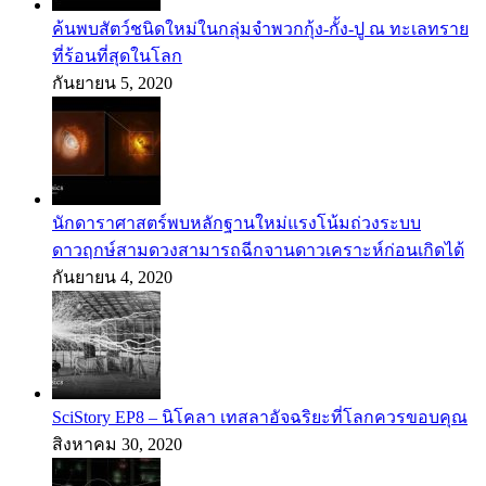
ค้นพบสัตว์ชนิดใหม่ในกลุ่มจำพวกกุ้ง-กั้ง-ปู ณ ทะเลทราย
ที่ร้อนที่สุดในโลก
กันยายน 5, 2020
นักดาราศาสตร์พบหลักฐานใหม่แรงโน้มถ่วงระบบ
ดาวฤกษ์สามดวงสามารถฉีกจานดาวเคราะห์ก่อนเกิดได้
กันยายน 4, 2020
SciStory EP8 – นิโคลา เทสลาอัจฉริยะที่โลกควรขอบคุณ
สิงหาคม 30, 2020