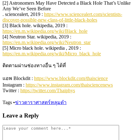
[2] Astronomers May Have Detected a Black Hole That’s Unlike
Any We’ve Seen Before
. sciencealert, 2019 :
https://www.sciencealert.com/scientists-
discover-possible-new-class-of-little-black-holes
[3] Black hole. wikipedia, 2019 :
https://en.m.wikipedia.org/wiki/Black_hole
[4] Neutron Star. wikipedia, 2019 :
https://en.m.wikipedia.org/wiki/Neutron_star
[5] Micro black hole. wikipedia , 2019 :
https://en.m.wikipedia.org/wiki/Micro_black_hole
ติดตามผ่านช่องทางอื่น ๆ ได้ที่
แอพ Blockdit :
https://www.blockdit.com/thaiscience
Instagram :
https://www.instagram.com/thaisciencenews
Twitter :
https://twitter.com/Thaiphys
Tags
•
ข่าวดาราศาสตร์
หลุมดำ
Leave a Reply