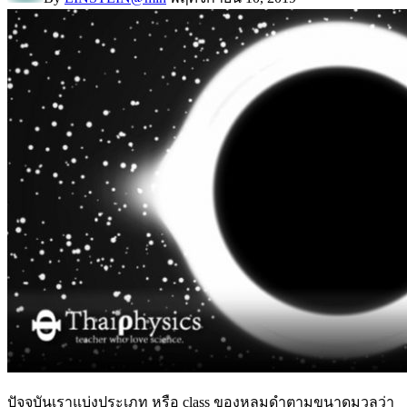
ปัจจุบันเราแบ่งประเภท หรือ class ของหลุมดำตามขนาดมวลว่า