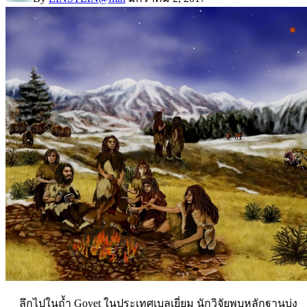
ลึกไปในถ้ำ Goyet ในประเทศเบลเยี่ยม นักวิจัยพบหลักฐานบ่ง