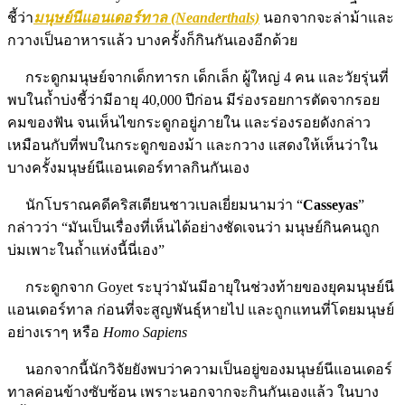
ชี้ว่า
มนุษย์นีแอนเดอร์ทาล (Neanderthals)
นอกจากจะล่าม้าและ
กวางเป็นอาหารแล้ว บางครั้งก็กินกันเองอีกด้วย
กระดูกมนุษย์จากเด็กทารก เด็กเล็ก ผู้ใหญ่ 4 คน และวัยรุ่นที่
พบในถ้ำบ่งชี้ว่ามีอายุ 40,000 ปีก่อน มีร่องรอยการตัดจากรอย
คมของฟัน จนเห็นไขกระดูกอยู่ภายใน และร่องรอยดังกล่าว
เหมือนกับที่พบในกระดูกของม้า และกวาง แสดงให้เห็นว่าใน
บางครั้งมนุษย์นีแอนเดอร์ทาลกินกันเอง
นักโบราณคดีคริสเตียนชาวเบลเยี่ยมนามว่า “
Casseyas
”
กล่าวว่า “มันเป็นเรื่องที่เห็นได้อย่างชัดเจนว่า มนุษย์กินคนถูก
บ่มเพาะในถ้ำแห่งนี้นี่เอง”
กระดูกจาก Goyet ระบุว่ามันมีอายุในช่วงท้ายของยุคมนุษย์นี
แอนเดอร์ทาล ก่อนที่จะสูญพันธุ์หายไป และถูกแทนที่โดยมนุษย์
อย่างเราๆ หรือ
Homo Sapiens
นอกจากนี้นักวิจัยยังพบว่าความเป็นอยู่ของมนุษย์นีแอนเดอร์
ทาลค่อนข้างซับซ้อน เพราะนอกจากจะกินกันเองแล้ว ในบาง