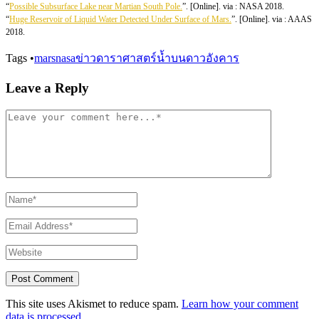
“
Possible Subsurface Lake near Martian South Pole.
”. [Online]. via : NASA 2018.
“
Huge Reservoir of Liquid Water Detected Under Surface of Mars.
”. [Online]. via : AAAS
2018.
Tags
•
mars
nasa
ข่าวดาราศาสตร์
น้ำบนดาวอังคาร
Leave a Reply
This site uses Akismet to reduce spam.
Learn how your comment
data is processed.