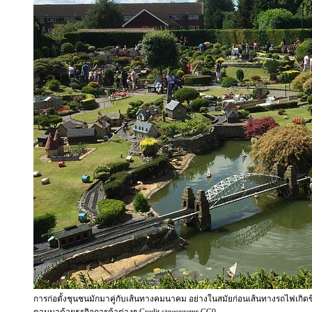
การก่อตั้งชุนชนมักมาคู่กับเส้นทางคมนาคม อย่างในสมัยก่อนเส้นทางรถไฟเกิดขึ้