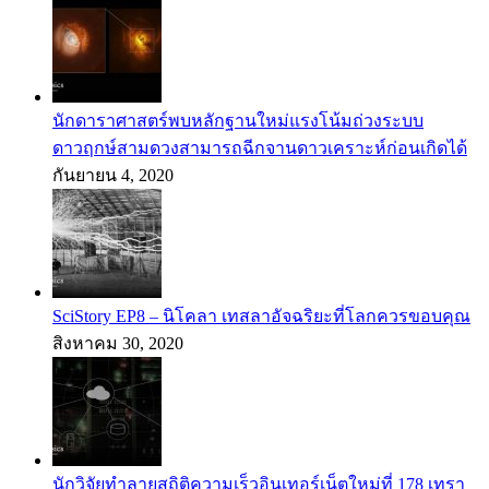
นักดาราศาสตร์พบหลักฐานใหม่แรงโน้มถ่วงระบบ
ดาวฤกษ์สามดวงสามารถฉีกจานดาวเคราะห์ก่อนเกิดได้
กันยายน 4, 2020
SciStory EP8 – นิโคลา เทสลาอัจฉริยะที่โลกควรขอบคุณ
สิงหาคม 30, 2020
นักวิจัยทำลายสถิติความเร็วอินเทอร์เน็ตใหม่ที่ 178 เทรา