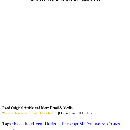
Read Original Article and More Detail & Media
“
How to take a picture of a black hole.
“. [Online]. via : TED 2017.
Tags
•
black hole
Event Horizon Telescope
MIT
ข่าวดาราศาสตร์