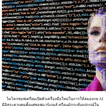
ไมโครซอฟเตรียมเปิดตัวเครื่องมือใหม่ในการให้สมองกล AI
มีอิสระควบคุมตั้งแต่ซอฟแวร์เกมส์ หรือแม้กระทั่งอุปกรณ์ใน