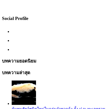
Social Profile
บทความยอดนิยม
บทความล่าสุด
ค้นพบสัตว์ชนิดใหม่ในกลุ่มจำพวกกุ้ง-กั้ง-ปู ณ ทะเลทราย