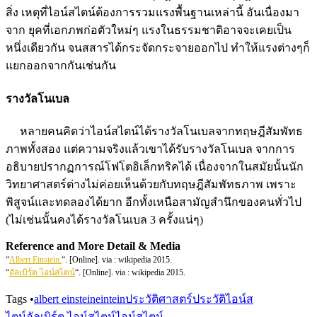
สิ่ง เหตุที่ไอน์สไตน์ต้องการรวมแรงพื้นฐานเหล่านี้ อันเนื่องมา
จาก ยุคที่เอกภพก่อตัวใหม่ๆ แรงในธรรมชาติอาจจะเคยเป็น
หนึ่งเดียวกัน จนสสารได้กระจัดกระจายออกไป ทำให้แรงต่างๆก็
แยกออกจากกันเช่นกัน
รางวัลโนเบล
หลายคนคิดว่าไอน์สไตน์ได้รางวัลโนเบลจากทฤษฎีสัมพัทธ
ภาพทั้งสอง แต่ความจริงแล้วเขาได้รับรางวัลโนเบล จากการ
อธิบายปรากฏการณ์โฟโตอิเล็กทริคได้ เนื่องจากในสมัยนั้นนัก
วิทยาศาสตร์ต่างไม่ค่อยเห็นด้วยกับทฤษฎีสัมพัทธภาพ เพราะ
พิสูจน์และทดลองได้ยาก อีกทั้งเหนือสามัญสำนึกของคนทั่วไป
(ไม่เช่นนั้นคงได้รางวัลโนเบล 3 ครั้งแน่ๆ)
Reference and More Detail & Media
“
Albert Einstein.
“. [Online]. via : wikipedia 2015.
“
อัลเบิร์ต ไอน์สไตน์
“. [Online]. via : wikipedia 2015.
Tags
•
albert einstein
eintein
ประวัติศาสตร์
ประวัติไอน์ส
ไตน์
อัลเบิร์ต ไอน์สไตน์
ไอน์สไตน์