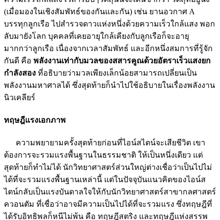
(เมื่อมองในเชิงสัมพัทธ์ของกันและกัน) เช่น ยานอวกาศ A
บรรทุกลูกเรือ ไปสำรวจดาวแห่งหนึ่งด้วยความเร็วใกล้แสง พอก
ลับมายังโลก บุคคลที่เคยอายุใกล้เคียงกับลูกเรือก็จะอายุ
มากกว่าลูกเรือ เนื่องจากเวลาสัมพัทธ์ และอีกหนึ่งสมการที่รู้จัก
กันดี คือ
พลังงานเท่ากับมวลของสสารคูณด้วยอัตราเร็วแสงยก
กำลังสอง
ที่อธิบายว่ามวลเพียงเล็กน้อยสามารถเปลี่ยนเป็น
พลังงานมหาศาลได้ ซึ่งสุดท้ายก็นำไปใช้อธิบายในเรื่องพลังงาน
นิวเคลียร์
ทฤษฎีแรงเอกภาพ
ความพยายามครั้งสุดท้ายก่อนที่ไอน์สไตน์จะเสียชีวิต เขา
ต้องการจะรวมแรงพื้นฐานในธรรมชาติ ให้เป็นหนึ่งเดียว แต่
สุดท้ายก็ทำไม่ได้ นักวิทยาศาสตร์ส่วนใหญ่ต่างเชื่อว่าเป็นไปไม่
ได้ที่จะรวมแรงพื้นฐานเหล่านี้ แต่ในปัจจุบันแนวคิดของไอน์ส
ไตน์กลับเป็นแรงบันดาลใจให้กับนักวิทยาศาสตร์สาขากลศาสตร์
ควอนตัม ที่เชื่อว่าอาจมีความเป็นไปได้ที่จะรวมแรง ซึ่งทฤษฎีที่
ได้รับอิทธิพลก็หนีไม่พ้น คือ ทฤษฎีสตริง และทฤษฎีแห่งสรรพ