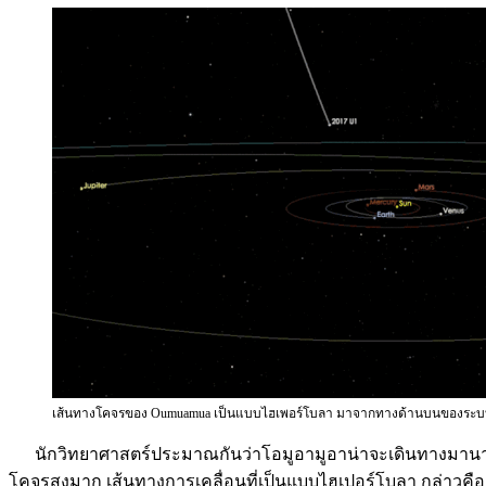
เส้นทางโคจรของ Oumuamua เป็นแบบไฮเพอร์โบลา มาจากทางด้านบนของระบบส
นักวิทยาศาสตร์ประมาณกันว่าโอมูอามูอาน่าจะเดินทางมานานห
โคจรสูงมาก เส้นทางการเคลื่อนที่เป็นแบบไฮเปอร์โบลา กล่าวคื