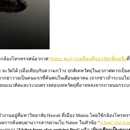
ากกล้องโทรทรรศน์อวกาศ
Spitzer พบการเคลื่อนที่ของวัตถุชิ้นหนึ่ง
ท
จะวัดได้ (เมื่อเทียบกับความกว้าง ปกติเทหวัตถุในอวกาศควรเป็น
์จากฮาวายเป็นคนแรกที่ค้นพบในเดือนตุลาคม (จากข่าวถ้าระบบไม่ม
งเปลี่ยนแนวคิดและระบบตรวจสอบเทหวัตถุที่อาจหลงจากภายนอกระบ
งานอยู่ที่มหาวิทยาลัย Hawaii ที่เมือง Manoa โดยใช้กล้องโทรท
พ์ผลการค้นพบผ่านวารสารผ่านเว็บ Nature ในหัวข้อ “
A brief visit fro
ยแปลว่า “
Visitor from afar arriving first
” หรือ “
ผู้มาเยือนเป็นค