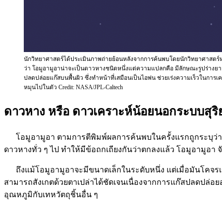
นักวิทยาศาสตร์ได้ประเมินภาพถ่ายย้อนหลังจากการค้นพบโดยนักวิทยาศาสตร์หลาย
ว่า โอมูอามูอาน่าจะเป็นดาวหางชนิดหนึ่งแต่ความแปลกคือ มีลักษณะรูปร่างยา
ปลดปล่อยแก๊สบนพื้นผิว ซึ่งทำหน้าที่เสมือนเป็นไอพ่น ช่วยเร่งความเร็วในการเคล
หมุนไปในตัว Credit: NASA/JPL-Caltech
ดาวหาง หรือ ดาวเคราะห์น้อยนอกระบบสุริ
โอมูอามูอา ตามการตีพิมพ์ผลการค้นพบในครั้งแรกถูกระบุว่าเป็
ดาวหางทั่ว ๆ ไป ทำให้มีข้อถกเถียงกันว่าตกลงแล้ว โอมูอามูอา
ถึงแม้โอมูอามูอาจะมีขนาดเล็กในระดับหนึ่ง แต่เมื่อมันโคจรเข้
สามารถสังเกตด้วยตาเปล่าได้ชัดเจนเนื่องจากการแก๊สปลดปล่อยออกม
อุณหภูมิกับเทหวัตถุชิ้นอื่น ๆ