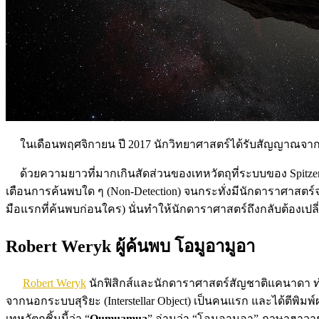
ในเดือนพฤศจิกายน ปี 2017 นักวิทยาศาสตร์ได้รับสัญญาณจ
ด้วยความยาวที่มากเกินสัดส่วนของเทหวัตถุที่ระบบของ Spitzer 
เตือนการค้นพบใด ๆ (Non-Detection) จนกระทั่งมีนักดาราศาสตร
มือแรกที่ค้นพบก่อนใคร) นั่นทำให้นักดาราศาสตร์ถึงกลับต้อ
Robert Weryk ผู้ค้นพบ โอมูอามูอา
Robert Weryk
นักฟิสิกส์และนักดาราศาสตร์สัญชาติแคนาดา ทำ
จากนอกระบบสุริยะ (Interstellar Object) เป็นคนแรก และได้ตีพิม
เทหวัตถุชิ้นนี้ว่า “
Oumuamua
” อ่านว่า “โอมูอามูอา” ภาษาฮาวา