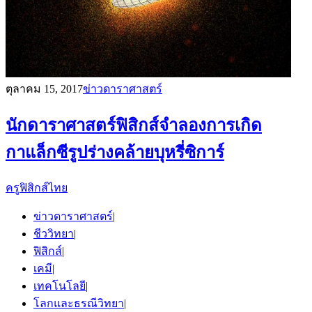
ตุลาคม 15, 2017
ข่าวดาราศาสตร์
นักดาราศาสตร์ฟิสิกส์จำลองการเกิด
กาแล็กซีรูปร่างคล้ายบุหรี่ซิการ์
ครูฟิสิกส์ไทย
ข่าวดาราศาสตร์
|
ชีววิทยา
|
ฟิสิกส์
|
เคมี
|
เทคโนโลยี
|
โลกและธรณีวิทยา
|