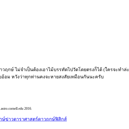
ษ์ ไม่จำเป็นต้องเอาไม้บรรทัดไปวัดโดยตรงก็ได้ (ใครจะทำล่ะ อี
ยอ้อม หวังว่าทุกท่านคงจะหายสงสัยเหมือนกันนะครับ
s.astro.cornell.edu 2016.
กษ์
ข่าวดาราศาสตร์
ดาวฤกษ์
ฟิสิกส์