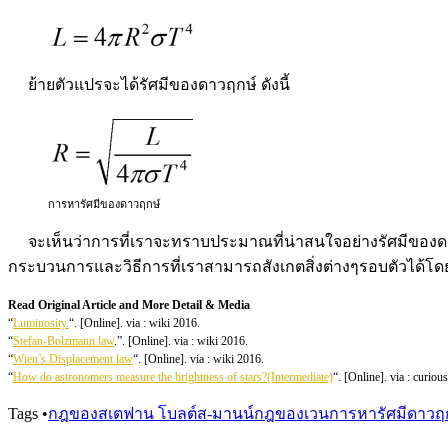
ย้ายตัวแปรจะได้รัศมีของดาวฤกษ์ ดังนี้
การหารัศมีของดาวฤกษ์
จะเห็นว่าการที่เราจะทราบประมาณที่น่าสนใจอย่างรัศมีของดาวฤก
กระบวนการและวิธีการที่เราสามารถสังเกตสิ่งต่างๆรอบตัวได้โด
Read Original Article and More Detail & Media
“
Luminosity.
“. [Online]. via : wiki 2016.
“
Stefan-Bolzmann law
.”. [Online]. via : wiki 2016.
“
Wien’s Displacement law
“. [Online]. via : wiki 2016.
“
How do astronomers measure the brightness of stars?(Intermediate)
“. [Online]. via : curiou
Tags
•
กฎของสเตฟาน โบลต์ส-มานน์
กฎของเวน
การหารัศมีดาวฤ