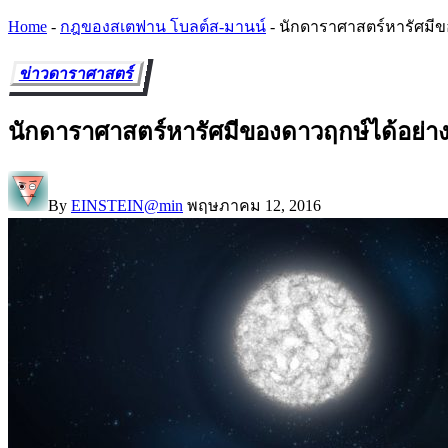
Home
-
กฎของสเตฟาน โบลต์ส-มานน์
-
นักดาราศาสตร์หารัศมีข
ข่าวดาราศาสตร์
นักดาราศาสตร์หารัศมีของดาวฤกษ์ได้อย่า
By
EINSTEIN@min
พฤษภาคม 12, 2016