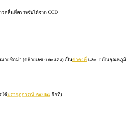
วคลื่นที่ตรวจจับได้จาก CCD
ายซิกม่า (คล้ายเลข 6 ตะแคง) เป็น
ค่าคงที่
และ T เป็นอุณหภูมิ
รใช้
ปรากฏการณ์ Parallax
อีกที)