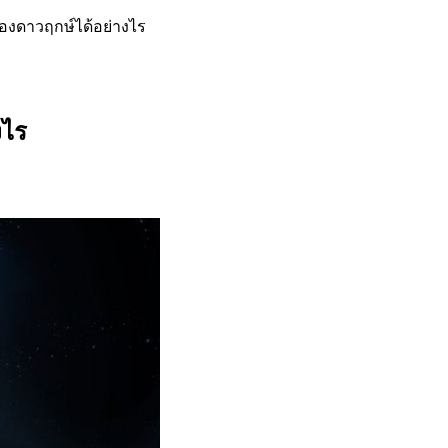
องดาวฤกษ์ได้อย่างไร
งไร