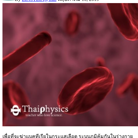
เพื่อที่จะฆ่าแบคทีเรียในกระแสเลือด ระบบภูมิคุ้มกันในร่างกาย