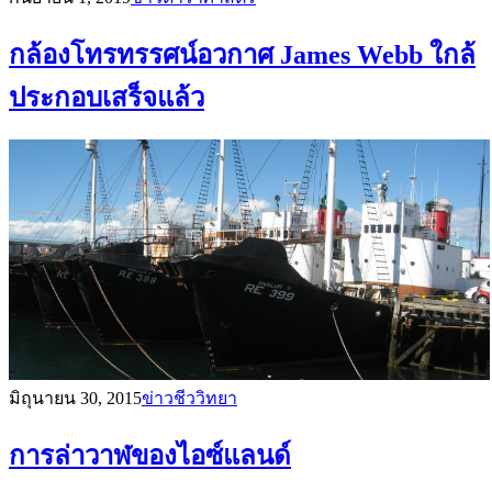
กล้องโทรทรรศน์อวกาศ James Webb ใกล้
ประกอบเสร็จแล้ว
มิถุนายน 30, 2015
ข่าวชีววิทยา
การล่าวาฬของไอซ์แลนด์