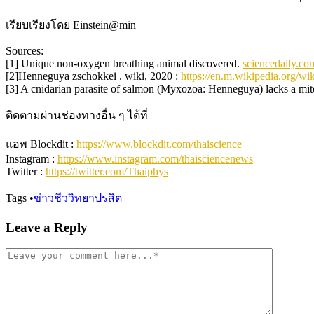
เรียบเรียงโดย Einstein@min
Sources:
[1] Unique non-oxygen breathing animal discovered.
sciencedaily.co
[2]Henneguya zschokkei . wiki, 2020 :
https://en.m.wikipedia.org/w
[3] A cnidarian parasite of salmon (Myxozoa: Henneguya) lacks a m
ติดตามผ่านช่องทางอื่น ๆ ได้ที่
แอพ Blockdit :
https://www.blockdit.com/thaiscience
Instagram :
https://www.instagram.com/thaisciencenews
Twitter :
https://twitter.com/Thaiphys
Tags
•
ข่าวชีววิทยา
ปรสิต
Leave a Reply