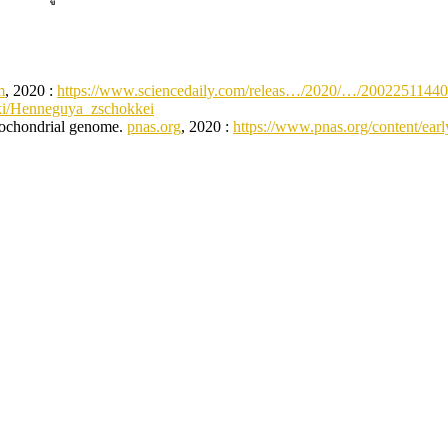
m
, 2020 :
https://www.sciencedaily.com/releas…/2020/…/2002251144
iki/Henneguya_zschokkei
itochondrial genome.
pnas.org
, 2020 :
https://www.pnas.org/content/ea