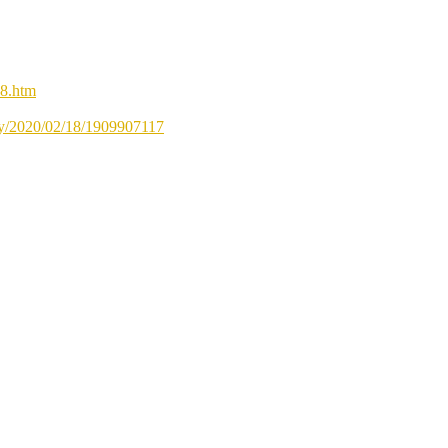
08.htm
rly/2020/02/18/1909907117