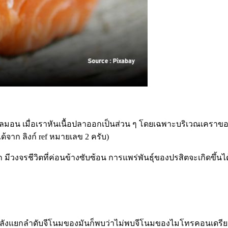
าแซลมอน เมื่อเราหันเนื้อปลาออกเป็นส่วน ๆ โดยเฉพาะบริเวณเคราข
้จาก ลิงก์ ref หมายเลข 2 ครับ)
อีก มีวงจรชีวิตที่ค่อนข้างซับซ้อน การแพร่พันธุ์ของปรสิตจะเกิดขึ้
จัยกำลังแยกลำดับจีโนมของมันก็พบว่าไม่พบจีโนมของไมโทรคอนเดรีย