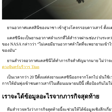
ยานอวกาศแคสสินีของนาซา เข้าสู่วงโคจรรอบดาวเสาร์ ตั้งแต่ปี
แคสซินีจะเป็นยานอวกาศลำแรกที่ได้สำรวจผ่าน
ช่องว่างระห
ของ NASA กล่าวว่า “ไม่เคยมียานอวกาศลำใดที่จะพยายามเข้าไ
ของมัน”
ยานสำรวจอวกาศแคสซินีได้ทำภารกิจสำคัญมากมาย ไม่ว่าจะ
ดวงจันทร์บริวาร Titan
เป็นเวลากว่า 20 ปีตั้งแต่ส่งยานแคสซินีออกจากโลกไป มันใช้เวล
การให้มันพุ่งเข้าชนดาวเสาร์ในเดือนเมษายนปีนี้ เพื่อป้องกันไม่
เราจะได้ข้อมูลอะไรจากภารกิจสุดท้าย
ทีมสำรวจหวังว่าภารกิจสุดท้ายนี้จะช่วยให้ได้ข้อมูลเชิงลึกเ