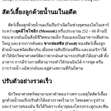
สัตว์เลี้ยงลูกด้วยน้ำนมในอดีต
สัตว์เลี้ยงลูกด้วยน้ำนมเริ่มถือกำเนิดในช่วงยุคของไดโนเสาร์
ระหว่าง
ยุคมีโซโซอิก
(Mesozoic)
หรือประมาณ 252 – 66 ล้านปี
ก่อน พวกมันเป็นสิ่งมีชีวิตขนาดเล็ก กินแมลงเป็นอาหารเสียส่วน
ใหญ่ และจากการค้นพบ
ซากฟอสซิล (Fossil)
ของสัตว์เลี้ยงลูก
ด้วยน้ำนมชนิดเดียวกัน เมื่อหลายสิบปีก่อนที่จีน และอเมริกาใต้
ทำให้นักวิทยาศาสตร์คิดว่าพวกมันสามารถปรับตัวได้อย่างดี ทั้ง
อาหาร การมีร่างกายที่สามารถทำให้ร่อนบินได้ การขุด หรือ
การว่ายน้ำ แม้พวกมันจะอยู่ต่างสถานที่กันก็ตาม
ปรับตัวอย่างรวดเร็ว
นักวิทยาศาสตร์พยายามหาคำตอบว่าเพราะเหตุใดสัตว์เลี้ยง
ลูกด้วยน้ำนมถึงปรับตัวได้อย่างรวดเร็วมาก โดยเฉพาะรูปร่าง
และร่างกายของมัน จึงได้วิเคราะห์อายุของโครงกระดูกและฟัน